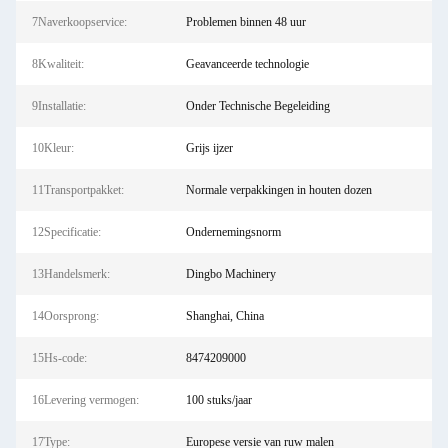
7Naverkoopservice:
Problemen binnen 48 uur
8Kwaliteit:
Geavanceerde technologie
9Installatie:
Onder Technische Begeleiding
10Kleur:
Grijs ijzer
11Transportpakket:
Normale verpakkingen in houten dozen
12Specificatie:
Ondernemingsnorm
13Handelsmerk:
Dingbo Machinery
14Oorsprong:
Shanghai, China
15Hs-code:
8474209000
16Levering vermogen:
100 stuks/jaar
17Type:
Europese versie van ruw malen