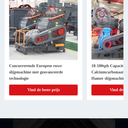
Concurrerende Europese ruwe
10-100tph Capaciteit
slijpmachine met geavanceerde
Calciumcarbonaat P
technologie
Hamer slijpmachine
Vind de beste prijs
Vind de be