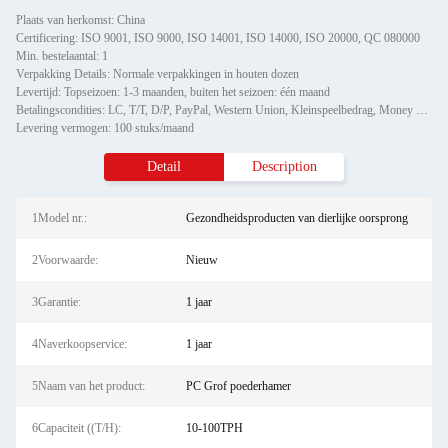
Plaats van herkomst: China
Certificering: ISO 9001, ISO 9000, ISO 14001, ISO 14000, ISO 20000, QC 080000
Min. bestelaantal: 1
Verpakking Details: Normale verpakkingen in houten dozen
Levertijd: Topseizoen: 1-3 maanden, buiten het seizoen: één maand
Betalingscondities: LC, T/T, D/P, PayPal, Western Union, Kleinspeelbedrag, Money Gram
Levering vermogen: 100 stuks/maand
Detail
Description
1Model nr.:
Gezondheidsproducten van dierlijke oorsprong
2Voorwaarde:
Nieuw
3Garantie:
1 jaar
4Naverkoopservice:
1 jaar
5Naam van het product:
PC Grof poederhamer
6Capaciteit ((T/H):
10-100TPH