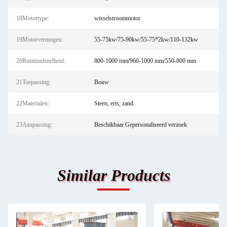
18Motortype:
wisselstroommotor
19Motorvermogen:
55-75kw/75-90kw/55-75*2kw/110-132kw
20Rotationlsnelheid:
800-1000 mm/960-1000 mm/550-800 mm
21Toepassing:
Bouw
22Materialen:
Steen, erts, zand.
23Aanpassing:
Beschikbaar Gepersonaliseerd verzoek
Similar Products