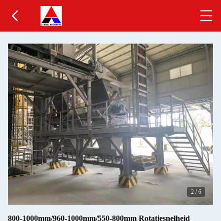
2
/
6
800-1000mm/960-1000mm/550-800mm Rotatiesnelheid