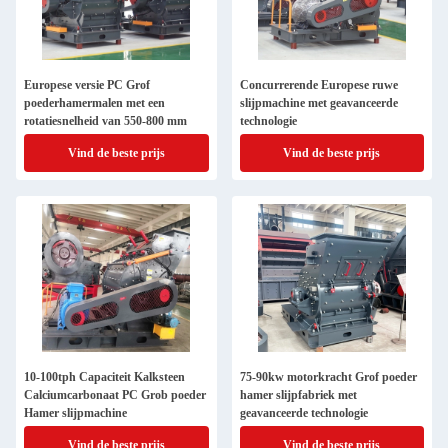
Europese versie PC Grof
Concurrerende Europese ruwe
poederhamermalen met een
slijpmachine met geavanceerde
rotatiesnelheid van 550-800 mm
technologie
Vind de beste prijs
Vind de beste prijs
10-100tph Capaciteit Kalksteen
75-90kw motorkracht Grof poeder
Calciumcarbonaat PC Grob poeder
hamer slijpfabriek met
Hamer slijpmachine
geavanceerde technologie
Vind de beste prijs
Vind de beste prijs