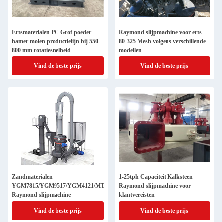
Ertsmaterialen PC Grof poeder
Raymond slijpmachine voor erts
hamer molen productielijn bij 550-
80-325 Mesh volgens verschillende
800 mm rotatiesnelheid
modellen
Vind de beste prijs
Vind de beste prijs
Zandmaterialen
1-25tph Capaciteit Kalksteen
YGM7815/YGM9517/YGM4121/MTM160/MTM175
Raymond slijpmachine voor
Raymond slijpmachine
klantvereisten
Vind de beste prijs
Vind de beste prijs