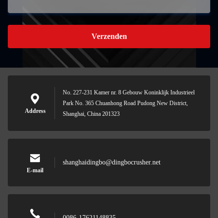
Verzenden
No. 227-231 Kamer nr. 8 Gebouw Koninklijk Industrieel
Park No. 365 Chuanhong Road Pudong New District,
Address
Shanghai, China 201323
shanghaidingbo@dingbocrusher.net
E-mail
0086-17621148835