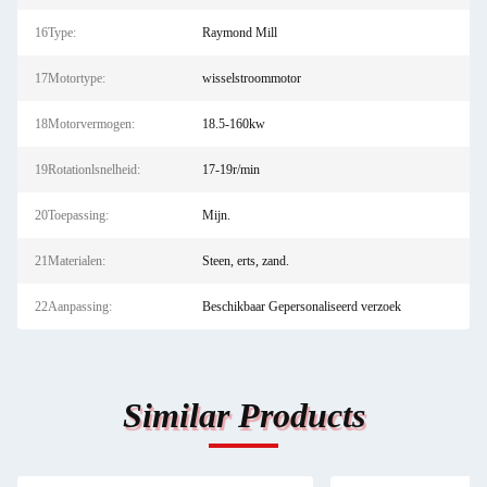
16Type:
Raymond Mill
17Motortype:
wisselstroommotor
18Motorvermogen:
18.5-160kw
19Rotationlsnelheid:
17-19r/min
20Toepassing:
Mijn.
21Materialen:
Steen, erts, zand.
22Aanpassing:
Beschikbaar Gepersonaliseerd verzoek
Similar Products