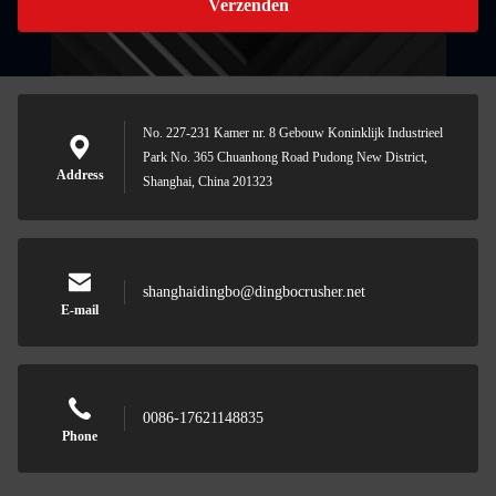
Verzenden
No. 227-231 Kamer nr. 8 Gebouw Koninklijk Industrieel
Park No. 365 Chuanhong Road Pudong New District,
Address
Shanghai, China 201323
shanghaidingbo@dingbocrusher.net
E-mail
0086-17621148835
Phone