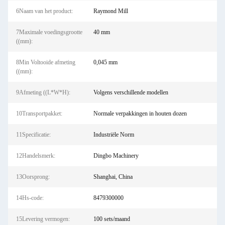
6Naam van het product:
Raymond Mill
7Maximale voedingsgrootte
40 mm
((mm):
8Min Voltooide afmeting
0,045 mm
((mm):
9Afmeting ((L*W*H):
Volgens verschillende modellen
10Transportpakket:
Normale verpakkingen in houten dozen
11Specificatie:
Industriële Norm
12Handelsmerk:
Dingbo Machinery
13Oorsprong:
Shanghai, China
14Hs-code:
8479300000
15Levering vermogen:
100 sets/maand