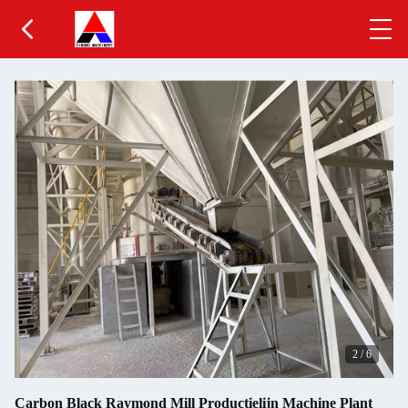
2
/
6
Carbon Black Raymond Mill Productielijn Machine Plant