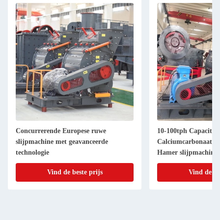
Concurrerende Europese ruwe
10-100tph Capaciteit
slijpmachine met geavanceerde
Calciumcarbonaat P
technologie
Hamer slijpmachine
Vind de beste prijs
Vind de be