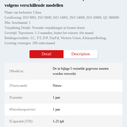
volgens verschillende modellen
Plaats van herkomst: China
Certificering: ISO 9001, ISO 9000, ISO 14001, ISO 14000, ISO 20000, QC 080000
Min. bestelaantal: 1
Verpakking Details: Normale verpakkingen in houten dozen
Levertijd: Topseizoen: 1-3 maanden, buiten het seizoen: één maand
Betalingscondities: LC, T/T, D/P, PayPal, Western Union, Kleinspeelbedrag,
Levering vermogen: 100 stuks/maand
Detail
Description
De in bijlage I vermelde gegevens moeten
1Model nr.:
worden verwerkt.
2Voorwaarde:
Nieuw
3Garantie:
1 jaar
4Naverkoopservice:
1 jaar
5Capaciteit (T/H):
1-25 tph